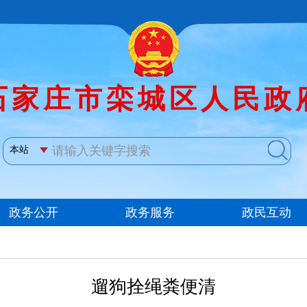
遛狗拴绳粪便清