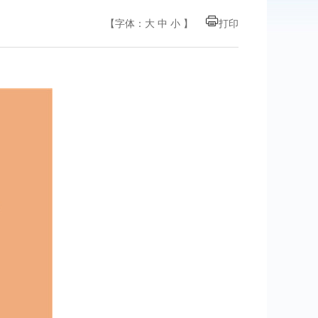
【字体：
大
中
小
】
打印