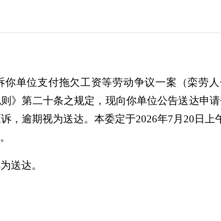
诉你单位支付拖欠工资
等
劳动争议一案（栾劳人
规则》第二十条之规定，现向你单位公告送达申请
应诉，逾期视为送达。本委定于
202
6
年
7
月
20
日
上
。
视为送达。