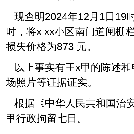
现查明
2024
年
12
月
1
日
19
时，将
x xx
小区南门道闸栅
损失价格为
873
元。
以上事实有王
x
甲的陈述和
场照片等证据证实。
根据《中华人民共和国治
甲行政拘留七日。