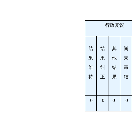
行政复议
结
结
其
尚
果
果
他
未
维
纠
结
审
持
正
果
结
0
0
0
0