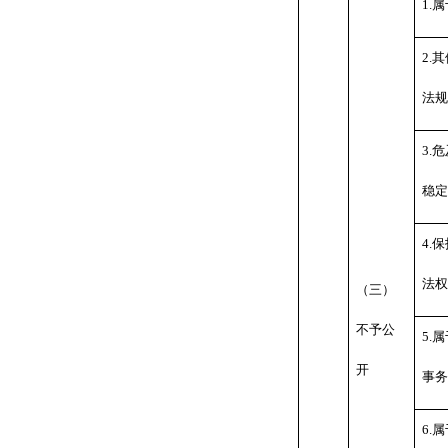
1.
属
2.
其
法规
3.
危
稳定
4.
保
法权
（三）
不予公
5.
属
开
事务
6.
属