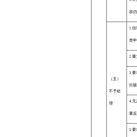
容仍
1.
信
类申
2.
重
3.
要
（五）
出版
不予处
4.
无
理
量反
5.
要