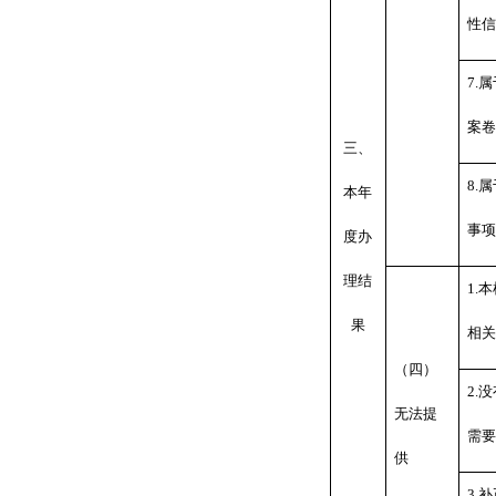
性信
7.
属
案卷
三、
8.
属
本年
事项
度办
理结
1.
本
果
相关
（四）
2.
没
无法提
需要
供
3.
补