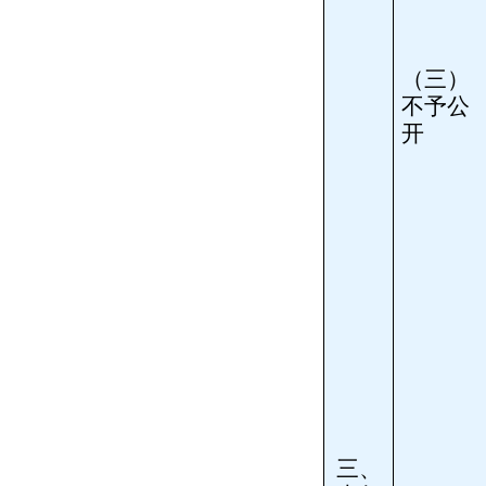
（三）
不予公
开
三、