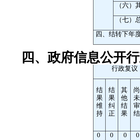
（六）
（七）
四、结转下年
四、政府信息公开行
行政复议
结
结
其
尚
果
果
他
未
维
纠
结
审
持
正
果
结
0
0
0
0