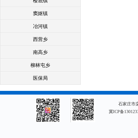
楼底镇
窦妪镇
冶河镇
西营乡
南高乡
柳林屯乡
医保局