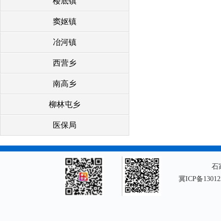
楼底镇
窦妪镇
冶河镇
西营乡
南高乡
柳林屯乡
医保局