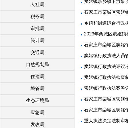
窦妪镇涉乡镇下放事项
人社局
石家庄市栾城区窦妪镇
税务局
乡镇和街道综合行政
审批局
2023年栾城区窦妪
统计局
石家庄市栾城区窦妪镇行
交通局
窦妪镇行政执法人员
自然规划局
窦妪镇行政执法评议
住建局
窦妪镇行政执法检查
窦妪镇行政执法案卷
城管局
石家庄市栾城区窦妪
生态环境局
石家庄市栾城区窦妪镇
应急局
重大执法决定法制审
发改局