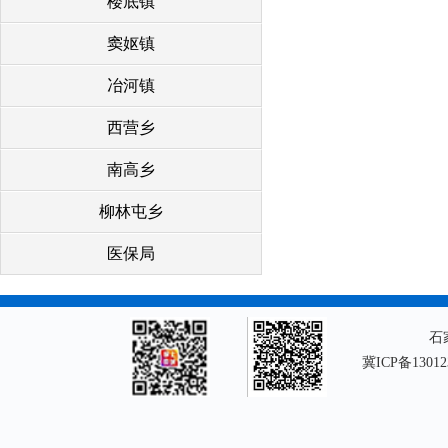
楼底镇
窦妪镇
冶河镇
西营乡
南高乡
柳林屯乡
医保局